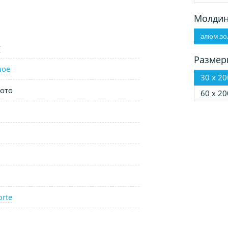
Молдин
алюм.зо
т
Размер
ное
30 х 20
ото
60 х 20
orte