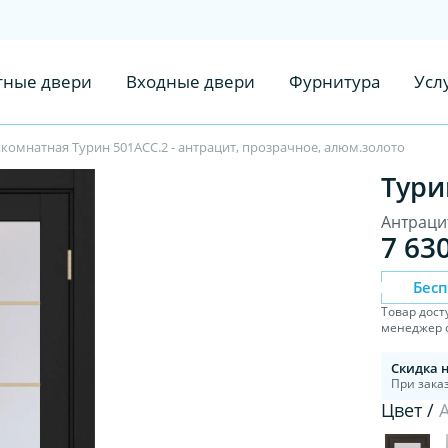
ные двери
Входные двери
Фурнитура
Усл
комнатная Турин 501АСС.2 - антрацит, прозрачное, алюм.золото
Тури
Антраци
7 63
Бес
Товар дост
менеджер с
Скидка 
При заказ
Цвет /