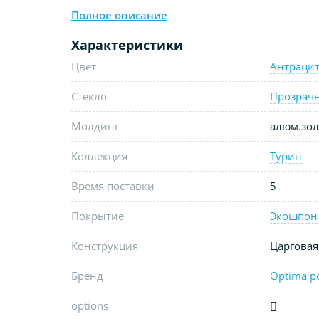
Полное описание
Характеристики
Цвет
Антраци
Стекло
Прозрач
Молдинг
алюм.зол
Коллекция
Турин
Время поставки
5
Покрытие
Экошпон
Конструкция
Царговая
Бренд
Optima p
options
[]