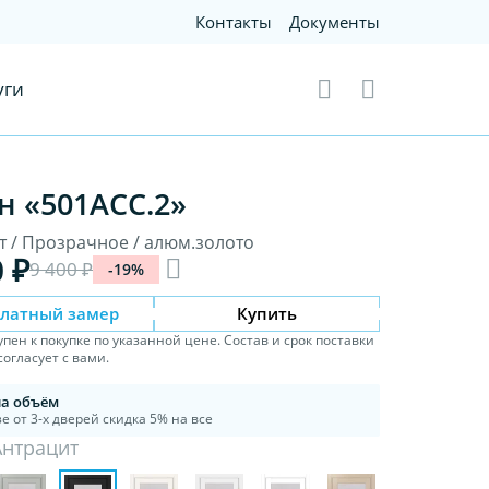
Контакты
Документы
уги
н «501АСС.2»
т / Прозрачное / алюм.золото
0 ₽
9 400 ₽
-19%
платный замер
Купить
упен к покупке по указанной цене. Состав и срок поставки
огласует с вами.
на объём
е от 3-х дверей скидка 5% на все
Антрацит