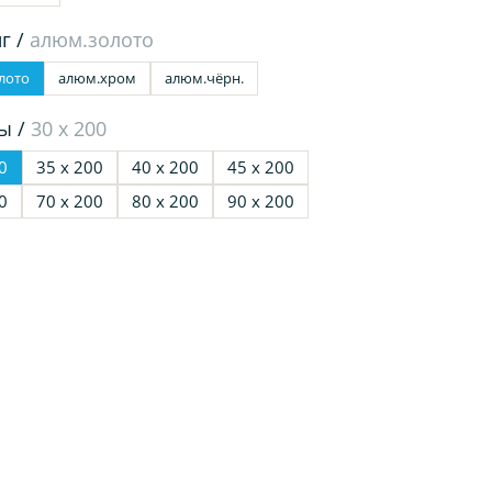
г /
алюм.золото
лото
алюм.хром
алюм.чёрн.
ы /
30 х 200
0
35 х 200
40 х 200
45 х 200
0
70 х 200
80 х 200
90 х 200