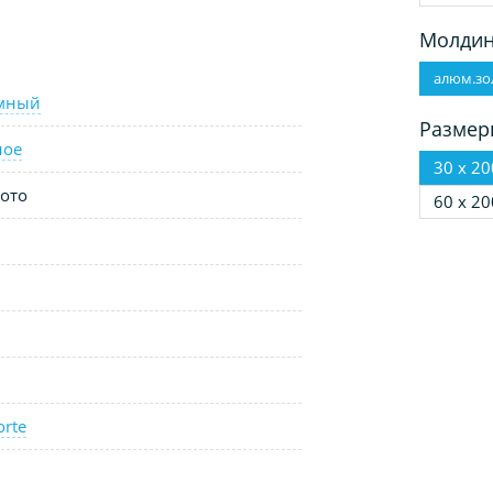
Молдин
алюм.зо
ёмный
Размер
ное
30 х 20
ото
60 х 20
orte