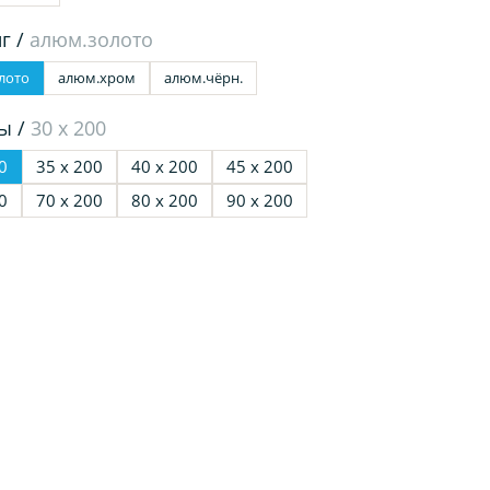
г /
алюм.золото
лото
алюм.хром
алюм.чёрн.
ы /
30 х 200
0
35 х 200
40 х 200
45 х 200
0
70 х 200
80 х 200
90 х 200