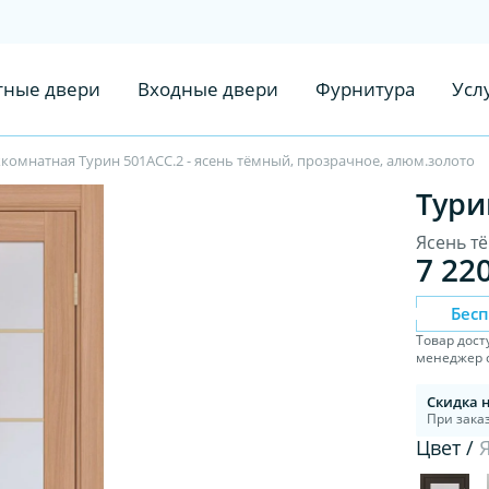
ные двери
Входные двери
Фурнитура
Усл
комнатная Турин 501АСС.2 - ясень тёмный, прозрачное, алюм.золото
Тури
Ясень т
7 22
Бес
Товар дост
менеджер с
Скидка 
При заказ
Цвет /