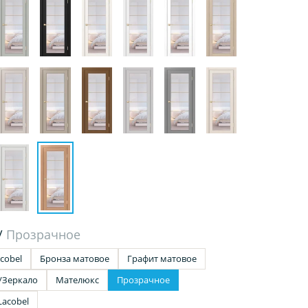
/
Прозрачное
cobel
Бронза матовое
Графит матовое
/Зеркало
Мателюкс
Прозрачное
Lacobel