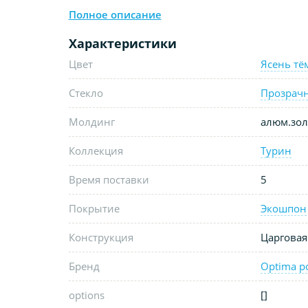
Полное описание
Характеристики
Цвет
Ясень т
Стекло
Прозрач
Молдинг
алюм.зол
Коллекция
Турин
Время поставки
5
Покрытие
Экошпон
Конструкция
Царговая
Бренд
Optima p
options
[]