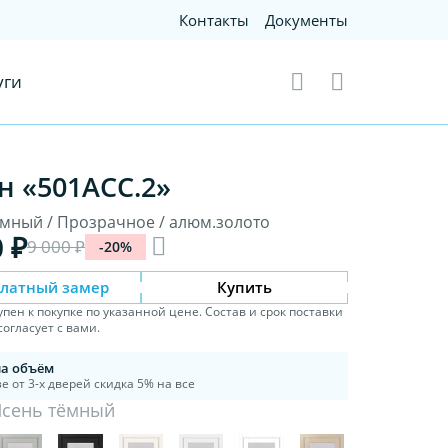
Контакты
Документы
уги
н «501АСС.2»
ёмный / Прозрачное / алюм.золото
0 ₽
9 000 ₽
-20%
платный замер
Купить
упен к покупке по указанной цене. Состав и срок поставки
огласует с вами.
на объём
е от 3-х дверей скидка 5% на все
Ясень тёмный