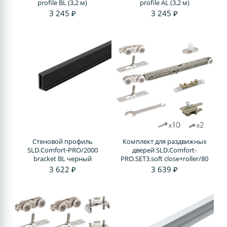
profile BL (3,2 м)
profile AL (3,2 м)
3 245 ₽
3 245 ₽
Стеновой профиль
Комплект для раздвижных
SLD.Comfort-PRO/2000
дверей SLD.Comfort-
bracket BL черный
PRO.SET3.soft close+roller/80
3 622 ₽
3 639 ₽