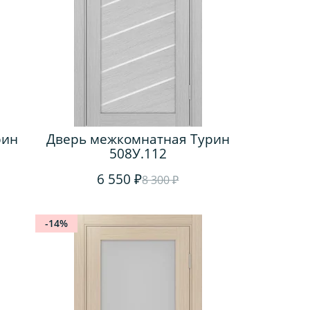
рин
Дверь межкомнатная Турин
508У.112
6 550 ₽
8 300 ₽
-14%