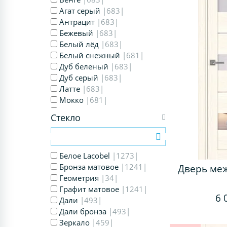
Агат серый
|683|
Антрацит
|683|
Бежевый
|683|
Белый лёд
|683|
Белый снежный
|681|
Дуб беленый
|683|
Дуб серый
|683|
Латте
|683|
Мокко
|681|
Орех
|683|
Стекло
Пепельный
|678|
Серый
|683|
Ясень перламутровый
|683|
Белое Lacobel
|1273|
Ясень светлый
Бронза матовое
|682|
|1241|
Дверь ме
Ясень серебристый
Геометрия
|34|
|683|
Ясень тёмный
Графит матовое
|680|
|1241|
6 
Дали
|493|
Дали бронза
|493|
Зеркало
|459|