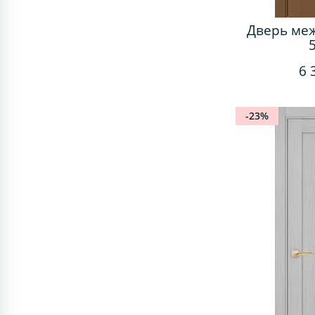
Дверь ме
6 
-23%