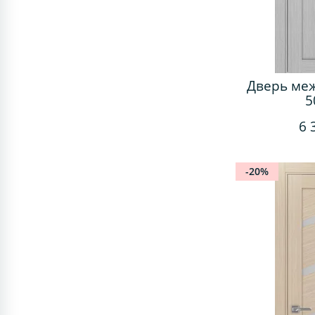
Дверь ме
5
6 
-20%