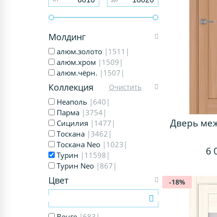
Молдинг
алюм.золото
|1511|
алюм.хром
|1509|
алюм.чёрн.
|1507|
Коллекция
Очистить
Неаполь
|640|
Парма
|3754|
Дверь ме
Сицилия
|1477|
Тоскана
|3462|
Тоскана Neo
|1023|
6 
Турин
|11598|
Турин Neo
|867|
Цвет
-18%
Венге
|683|