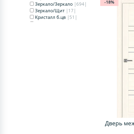
-18%
Зеркало/Зеркало
|694|
Зеркало/Щит
|17|
Кристалл б.цв
|51|
Мателюкс
|1240|
Мору
|357|
ОФ МДФ
|102|
ОФ1 20мм
|34|
ОФ1 32мм
|32|
ОФ1 МДФ
|85|
ОФ3 32мм
|34|
ОФ3 МДФ
|101|
ОФ5 МДФ
|55|
Прозрачное
|1238|
Пунта
|492|
Пунта бронза
|492|
Стекло Линии
|85|
Тюльпан_421
|17|
Черное Lacobel
|1275|
Щит МДФ
|542|
Дверь ме