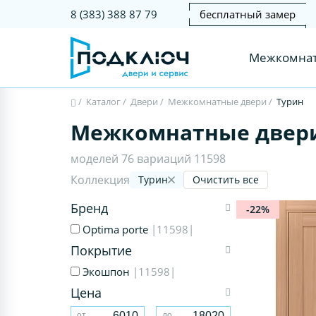
бесплатный замер
8 (383) 388 87 79
Межкомнат
/
Каталог
/
Двери
/
Межкомнатные двери
/
Турин
Межкомнатные двери
моделей 76 вариаций 11598
Коллекция
Турин
Очистить все
Бренд
-22%
Optima porte
|11598|
Покрытие
Экошпон
|11598|
Цена
от
до