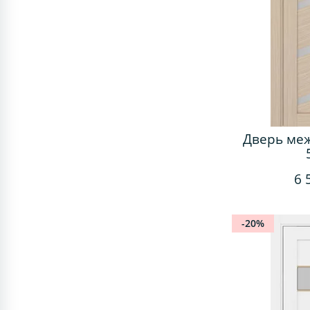
Дверь ме
6 
-20%