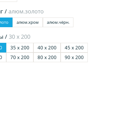
г /
алюм.золото
лото
алюм.хром
алюм.чёрн.
ы /
30 х 200
0
35 х 200
40 х 200
45 х 200
0
70 х 200
80 х 200
90 х 200