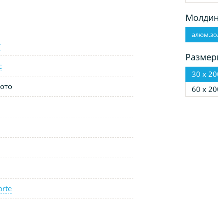
Молдин
алюм.зо
т
Размер
с
30 х 20
ото
60 х 20
orte