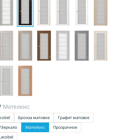
/
Мателюкс
cobel
Бронза матовое
Графит матовое
/Зеркало
Мателюкс
Прозрачное
Lacobel