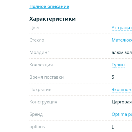
Полное описание
Характеристики
Цвет
Антраци
Стекло
Мателюк
Молдинг
алюм.зол
Коллекция
Турин
Время поставки
5
Покрытие
Экошпон
Конструкция
Царговая
Бренд
Optima p
options
[]