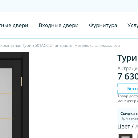
ные двери
Входные двери
Фурнитура
Усл
омнатная Турин 501АСС.2 - антрацит, мателюкс, алюм.золото
Тури
Антраци
7 63
Бес
Товар дост
менеджер с
Скидка 
При заказ
Цвет /