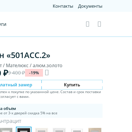
Контакты
Документы
уги
н «501АСС.2»
т / Мателюкс / алюм.золото
0 ₽
9 400 ₽
-19%
платный замер
Купить
упен к покупке по указанной цене. Состав и срок поставки
огласует с вами.
на объём
е от 3-х дверей скидка 5% на все
Антрацит