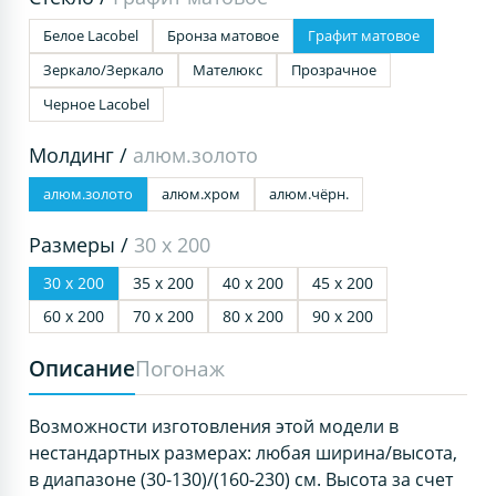
Белое Lacobel
Бронза матовое
Графит матовое
Зеркало/Зеркало
Мателюкс
Прозрачное
Черное Lacobel
Молдинг /
алюм.золото
алюм.золото
алюм.хром
алюм.чёрн.
Размеры /
30 х 200
30 х 200
35 х 200
40 х 200
45 х 200
60 х 200
70 х 200
80 х 200
90 х 200
Описание
Погонаж
Возможности изготовления этой модели в
нестандартных размерах: любая ширина/высота,
в диапазоне (30-130)/(160-230) см. Высота за счет