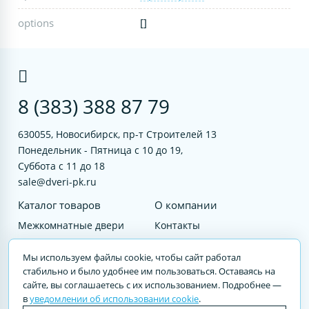
options
[]
8 (383) 388 87 79
630055, Новосибирск, пр-т Строителей 13
Понедельник - Пятница с 10 до 19,
Суббота с 11 до 18
sale@dveri-pk.ru
Каталог товаров
О компании
Межкомнатные двери
Контакты
Фурнитура
Документы
Мы используем файлы cookie, чтобы сайт работал
Входные двери
стабильно и было удобнее им пользоваться. Оставаясь на
сайте, вы соглашаетесь с их использованием. Подробнее —
Услуги
в
уведомлении об использовании cookie
.
© 2023 DVERI-PK.RU Авторские права защищены. Полное или частичное