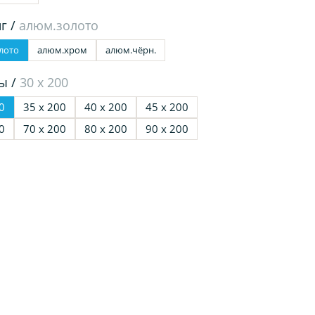
г /
алюм.золото
лото
алюм.хром
алюм.чёрн.
ы /
30 х 200
0
35 х 200
40 х 200
45 х 200
0
70 х 200
80 х 200
90 х 200