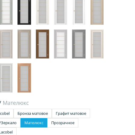
/
Мателюкс
cobel
Бронза матовое
Графит матовое
/Зеркало
Мателюкс
Прозрачное
Lacobel