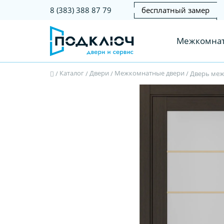
бесплатный замер
8 (383) 388 87 79
Межкомнат
Каталог
Двери
Межкомнатные двери
/
/
/
/
Дверь межк