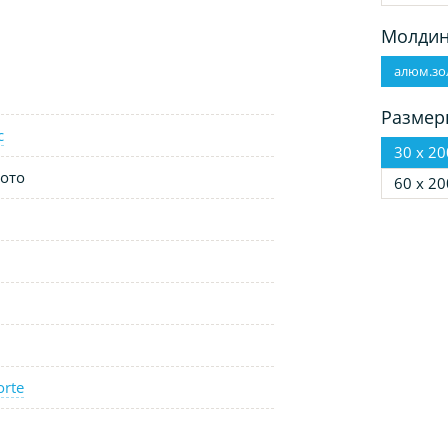
Молдин
алюм.зо
Размер
с
30 х 20
ото
60 х 20
orte