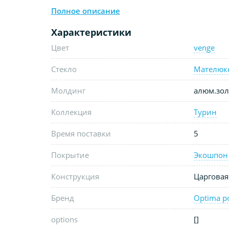
Полное описание
Характеристики
Цвет
venge
Стекло
Мателюк
Молдинг
алюм.зол
Коллекция
Турин
Время поставки
5
Покрытие
Экошпон
Конструкция
Царговая
Бренд
Optima p
options
[]