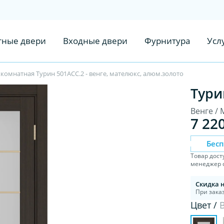
ные двери
Входные двери
Фурнитура
Усл
омнатная Турин 501АСС.2 - венге, мателюкс, алюм.золото
Тури
Венге /
7 22
Бес
Товар дост
менеджер с
Скидка 
При заказ
Цвет /