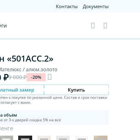
Контакты
Документы
уги
н «501АСС.2»
 Мателюкс / алюм.золото
0 ₽
9 000 ₽
-20%
платный замер
Купить
упен к покупке по указанной цене. Состав и срок поставки
огласует с вами.
на объём
е от 3-х дверей скидка 5% на все
Венге