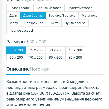
Белое Lacobel
Бронза матовое
Графит матовое
Дали
Дали бронза
Зеркало/Зеркало
Мателюкс
Мору
Прозрачное
Пунта
Пунта бронза
Черное Lacobel
Размеры /
30 х 200
30 х 200
35 х 200
40 х 200
45 х 200
60 х 200
70 х 200
80 х 200
90 х 200
Описание
Погонаж
Возможности изготовления этой модели в
нестандартных размерах: любая ширина/высота,
в диапазоне (30-130)/(160-230) см. Высота за счет
равномерного увеличения/уменьшения верхнего
и нижнего заполнения.