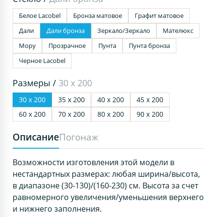
Белое Lacobel
Бронза матовое
Графит матовое
Дали
Дали бронза
Зеркало/Зеркало
Мателюкс
Мору
Прозрачное
Пунта
Пунта бронза
Черное Lacobel
Размеры /
30 х 200
30 х 200
35 х 200
40 х 200
45 х 200
60 х 200
70 х 200
80 х 200
90 х 200
Описание
Погонаж
Возможности изготовления этой модели в
нестандартных размерах: любая ширина/высота,
в диапазоне (30-130)/(160-230) см. Высота за счет
равномерного увеличения/уменьшения верхнего
и нижнего заполнения.