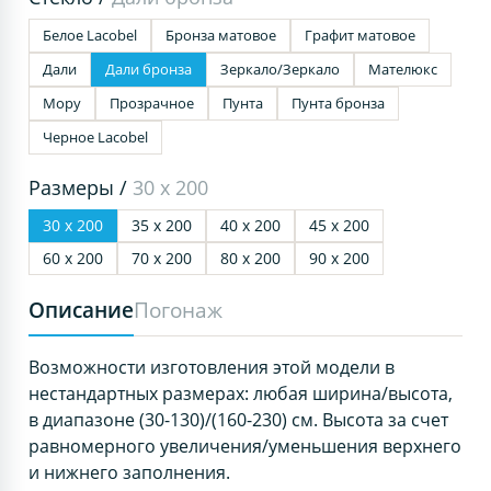
Белое Lacobel
Бронза матовое
Графит матовое
Дали
Дали бронза
Зеркало/Зеркало
Мателюкс
Мору
Прозрачное
Пунта
Пунта бронза
Черное Lacobel
Размеры /
30 х 200
30 х 200
35 х 200
40 х 200
45 х 200
60 х 200
70 х 200
80 х 200
90 х 200
Описание
Погонаж
Возможности изготовления этой модели в
нестандартных размерах: любая ширина/высота,
в диапазоне (30-130)/(160-230) см. Высота за счет
равномерного увеличения/уменьшения верхнего
и нижнего заполнения.