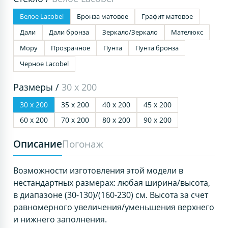
Белое Lacobel
Бронза матовое
Графит матовое
Дали
Дали бронза
Зеркало/Зеркало
Мателюкс
Мору
Прозрачное
Пунта
Пунта бронза
Черное Lacobel
Размеры /
30 х 200
30 х 200
35 х 200
40 х 200
45 х 200
60 х 200
70 х 200
80 х 200
90 х 200
Описание
Погонаж
Возможности изготовления этой модели в
нестандартных размерах: любая ширина/высота,
в диапазоне (30-130)/(160-230) см. Высота за счет
равномерного увеличения/уменьшения верхнего
и нижнего заполнения.