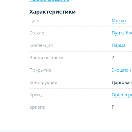
Характеристики
Цвет
Мокко
Стекло
Пунта бр
Коллекция
Парма
Время поставки
7
Покрытие
Экошпон
Конструкция
Царговая
Бренд
Optima p
options
[]