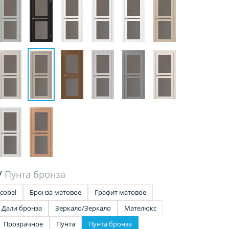
/
Пунта бронза
cobel
Бронза матовое
Графит матовое
Дали бронза
Зеркало/Зеркало
Мателюкс
Прозрачное
Пунта
Пунта бронза