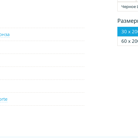
Черное 
Размер
30 х 20
онза
60 х 20
orte