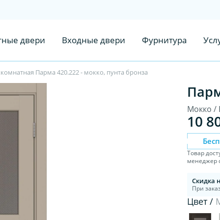
ные двери
Входные двери
Фурнитура
Усл
омнатная Парма 420.222 - мокко, пунта бронза
Парм
Мокко /
10 8
Бес
Товар дост
менеджер с
Скидка 
При заказ
Цвет /