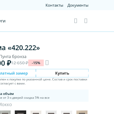
Контакты
Документы
уги
а «420.222»
 Пунта бронза
00 ₽
12 650 ₽
-15%
платный замер
Купить
упен к покупке по указанной цене. Состав и срок поставки
огласует с вами.
на объём
е от 3-х дверей скидка 5% на все
Мокко