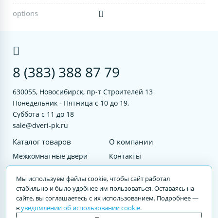
options
[]
8 (383) 388 87 79
630055, Новосибирск, пр-т Строителей 13
Понедельник - Пятница с 10 до 19,
Суббота с 11 до 18
sale@dveri-pk.ru
Каталог товаров
О компании
Межкомнатные двери
Контакты
Фурнитура
Документы
Мы используем файлы cookie, чтобы сайт работал
Входные двери
стабильно и было удобнее им пользоваться. Оставаясь на
сайте, вы соглашаетесь с их использованием. Подробнее —
Услуги
в
уведомлении об использовании cookie
.
© 2023 DVERI-PK.RU Авторские права защищены. Полное или частичное