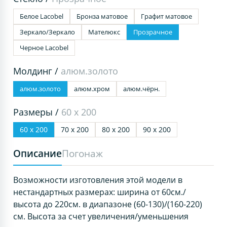
Белое Lacobel
Бронза матовое
Графит матовое
Зеркало/Зеркало
Мателюкс
Прозрачное
Черное Lacobel
Молдинг /
алюм.золото
алюм.золото
алюм.хром
алюм.чёрн.
Размеры /
60 х 200
60 х 200
70 х 200
80 х 200
90 х 200
Описание
Погонаж
Возможности изготовления этой модели в
нестандартных размерах: ширина от 60см./
высота до 220см. в диапазоне (60-130)/(160-220)
см. Высота за счет увеличения/уменьшения