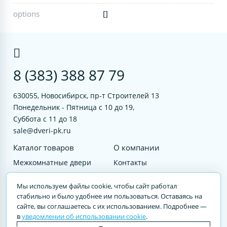
options
[]
8 (383) 388 87 79
630055, Новосибирск, пр-т Строителей 13
Понедельник - Пятница с 10 до 19,
Суббота с 11 до 18
sale@dveri-pk.ru
Каталог товаров
О компании
Межкомнатные двери
Контакты
Фурнитура
Документы
Мы используем файлы cookie, чтобы сайт работал
Входные двери
стабильно и было удобнее им пользоваться. Оставаясь на
сайте, вы соглашаетесь с их использованием. Подробнее —
Услуги
в
уведомлении об использовании cookie
.
© 2023 DVERI-PK.RU Авторские права защищены. Полное или частичное