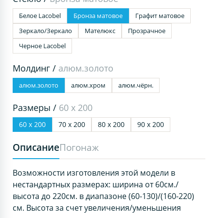
Белое Lacobel
Бронза матовое
Графит матовое
Зеркало/Зеркало
Мателюкс
Прозрачное
Черное Lacobel
Молдинг /
алюм.золото
алюм.золото
алюм.хром
алюм.чёрн.
Размеры /
60 х 200
60 х 200
70 х 200
80 х 200
90 х 200
Описание
Погонаж
Возможности изготовления этой модели в
нестандартных размерах: ширина от 60см./
высота до 220см. в диапазоне (60-130)/(160-220)
см. Высота за счет увеличения/уменьшения