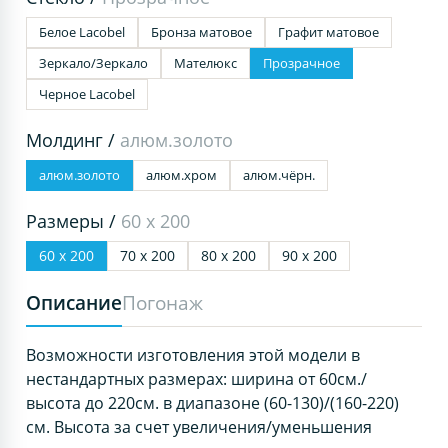
Белое Lacobel
Бронза матовое
Графит матовое
Зеркало/Зеркало
Мателюкс
Прозрачное
Черное Lacobel
Молдинг /
алюм.золото
алюм.золото
алюм.хром
алюм.чёрн.
Размеры /
60 х 200
60 х 200
70 х 200
80 х 200
90 х 200
Описание
Погонаж
Возможности изготовления этой модели в
нестандартных размерах: ширина от 60см./
высота до 220см. в диапазоне (60-130)/(160-220)
см. Высота за счет увеличения/уменьшения