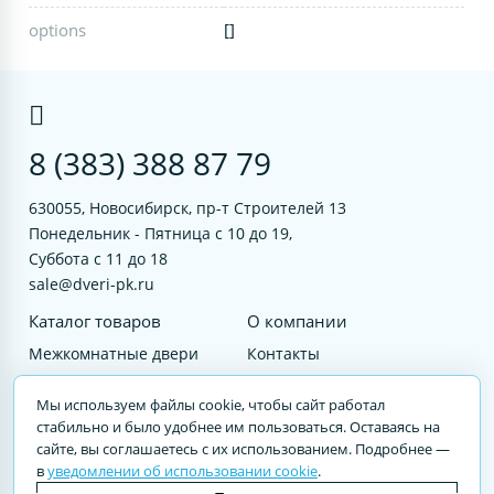
options
[]
8 (383) 388 87 79
630055, Новосибирск, пр-т Строителей 13
Понедельник - Пятница с 10 до 19,
Суббота с 11 до 18
sale@dveri-pk.ru
Каталог товаров
О компании
Межкомнатные двери
Контакты
Фурнитура
Документы
Мы используем файлы cookie, чтобы сайт работал
Входные двери
стабильно и было удобнее им пользоваться. Оставаясь на
сайте, вы соглашаетесь с их использованием. Подробнее —
Услуги
в
уведомлении об использовании cookie
.
© 2023 DVERI-PK.RU Авторские права защищены. Полное или частичное