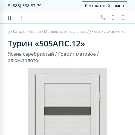
8 (383) 388 87 79
бесплатный замер
Каталог
Двери
Межкомнатные двери
/
/
/
/
Дверь межкомнатная Турин 505AПC.12 - ясень серебристый, графит матовое, алюм.золото
Турин «505AПC.12»
Ясень серебристый / Графит матовое /
алюм.золото