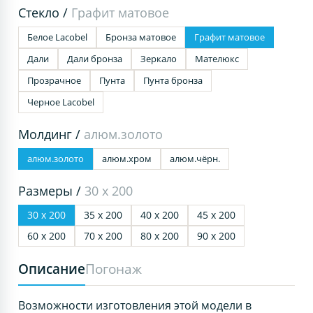
Стекло /
Графит матовое
Белое Lacobel
Бронза матовое
Графит матовое
Дали
Дали бронза
Зеркало
Мателюкс
Прозрачное
Пунта
Пунта бронза
Черное Lacobel
Молдинг /
алюм.золото
алюм.золото
алюм.хром
алюм.чёрн.
Размеры /
30 х 200
30 х 200
35 х 200
40 х 200
45 х 200
60 х 200
70 х 200
80 х 200
90 х 200
Описание
Погонаж
Возможности изготовления этой модели в