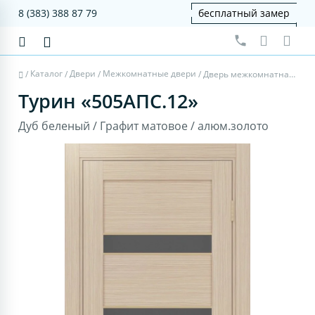
8 (383) 388 87 79
бесплатный замер
Каталог
Двери
Межкомнатные двери
/
/
/
/
Дверь межкомнатная Турин 505AПC.12 - дуб беленый, графит матовое, алюм.золото
Турин «505AПC.12»
Дуб беленый / Графит матовое / алюм.золото