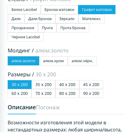
Белое Lacobel
Бронза матовое
Графит матовое
Дали
Дали бронза
Зеркало
Мателюкс
Прозрачное
Пунта
Пунта бронза
Черное Lacobel
Молдинг /
алюм.золото
алюм.золото
алюм.хром
алюм.чёрн.
Размеры /
30 х 200
30 х 200
35 х 200
40 х 200
45 х 200
60 х 200
70 х 200
80 х 200
90 х 200
Описание
Погонаж
Возможности изготовления этой модели в
нестандартных размерах: любая ширина/высота,