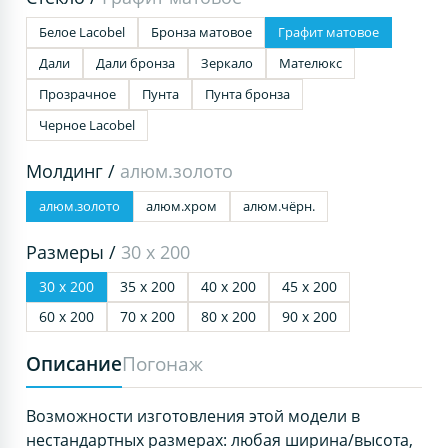
Белое Lacobel
Бронза матовое
Графит матовое
Дали
Дали бронза
Зеркало
Мателюкс
Прозрачное
Пунта
Пунта бронза
Черное Lacobel
Молдинг /
алюм.золото
алюм.золото
алюм.хром
алюм.чёрн.
Размеры /
30 х 200
30 х 200
35 х 200
40 х 200
45 х 200
60 х 200
70 х 200
80 х 200
90 х 200
Описание
Погонаж
Возможности изготовления этой модели в
нестандартных размерах: любая ширина/высота,