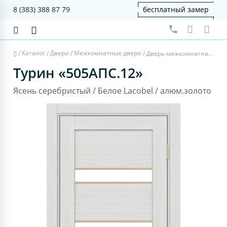
8 (383) 388 87 79
бесплатный замер
Каталог
Двери
Межкомнатные двери
/
/
/
/
Дверь межкомнатная Турин 505AПC.12 - ясень серебристый, белое lacobel, алюм.золото
Турин «505AПC.12»
Ясень серебристый / Белое Lacobel / алюм.золото