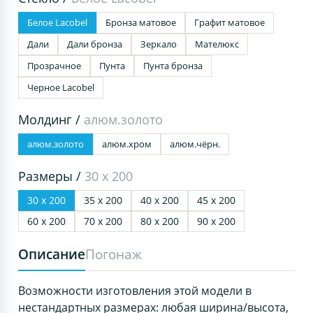
Белое Lacobel
Бронза матовое
Графит матовое
Дали
Дали бронза
Зеркало
Мателюкс
Прозрачное
Пунта
Пунта бронза
Черное Lacobel
Молдинг /
алюм.золото
алюм.золото
алюм.хром
алюм.чёрн.
Размеры /
30 х 200
30 х 200
35 х 200
40 х 200
45 х 200
60 х 200
70 х 200
80 х 200
90 х 200
Описание
Погонаж
Возможности изготовления этой модели в
нестандартных размерах: любая ширина/высота,