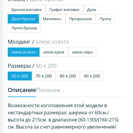
Бронза матовое
Графит матовое
Дали
Дали бронза
Мателюкс
Прозрачное
Пунта
Пунта бронза
Молдинг /
алюм.золото
алюм.золото
алюм.хром
алюм.чёрн.
Размеры /
60 х 200
60 х 200
70 х 200
80 х 200
90 х 200
Описание
Погонаж
Возможности изготовления этой модели в
нестандартных размерах: ширина от 60см./
высота до 215см. в диапазоне (60-130)/(160-215)
см. Высота за счет равномерного увеличения/