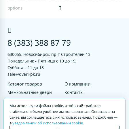
options
[]
8 (383) 388 87 79
630055, Новосибирск, пр-т Строителей 13
Понедельник - Пятница с 10 до 19,
Суббота с 11 до 18
sale@dveri-pk.ru
Каталог товаров
О компании
Межкомнатные двери
Контакты
Фурнитура
Документы
Мы используем файлы cookie, чтобы сайт работал
Входные двери
стабильно и было удобнее им пользоваться. Оставаясь на
сайте, вы соглашаетесь с их использованием. Подробнее —
Услуги
в
уведомлении об использовании cookie
.
© 2023 DVERI-PK.RU Авторские права защищены. Полное или частичное