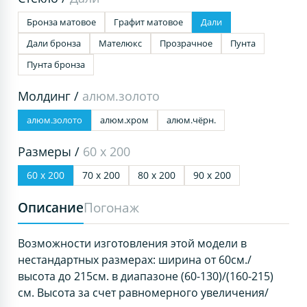
Бронза матовое
Графит матовое
Дали
Дали бронза
Мателюкс
Прозрачное
Пунта
Пунта бронза
Молдинг /
алюм.золото
алюм.золото
алюм.хром
алюм.чёрн.
Размеры /
60 х 200
60 х 200
70 х 200
80 х 200
90 х 200
Описание
Погонаж
Возможности изготовления этой модели в
нестандартных размерах: ширина от 60см./
высота до 215см. в диапазоне (60-130)/(160-215)
см. Высота за счет равномерного увеличения/