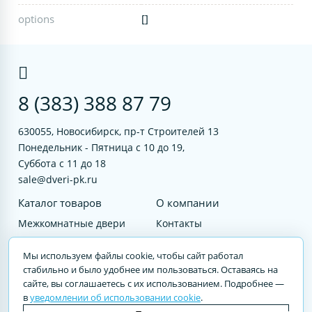
options
[]
8 (383) 388 87 79
630055, Новосибирск, пр-т Строителей 13
Понедельник - Пятница с 10 до 19,
Суббота с 11 до 18
sale@dveri-pk.ru
Каталог товаров
О компании
Межкомнатные двери
Контакты
Фурнитура
Документы
Мы используем файлы cookie, чтобы сайт работал
Входные двери
стабильно и было удобнее им пользоваться. Оставаясь на
сайте, вы соглашаетесь с их использованием. Подробнее —
Услуги
в
уведомлении об использовании cookie
.
© 2023 DVERI-PK.RU Авторские права защищены. Полное или частичное