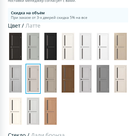
поставки менеджер согласует с вами.
Скидка на объём
При заказе от 3-х дверей скидка 5% на все
Цвет /
Латте
Стекло /
Дали бронза