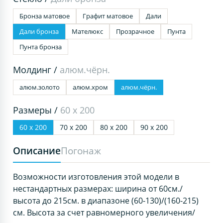
Бронза матовое
Графит матовое
Дали
Дали бронза
Мателюкс
Прозрачное
Пунта
Пунта бронза
Молдинг /
алюм.чёрн.
алюм.золото
алюм.хром
алюм.чёрн.
Размеры /
60 х 200
60 х 200
70 х 200
80 х 200
90 х 200
Описание
Погонаж
Возможности изготовления этой модели в
нестандартных размерах: ширина от 60см./
высота до 215см. в диапазоне (60-130)/(160-215)
см. Высота за счет равномерного увеличения/