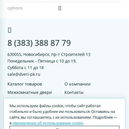
options
[]
8 (383) 388 87 79
630055, Новосибирск, пр-т Строителей 13
Понедельник - Пятница с 10 до 19,
Суббота с 11 до 18
sale@dveri-pk.ru
Каталог товаров
О компании
Межкомнатные двери
Контакты
Фурнитура
Документы
Мы используем файлы cookie, чтобы сайт работал
Входные двери
стабильно и было удобнее им пользоваться. Оставаясь на
сайте, вы соглашаетесь с их использованием. Подробнее —
Услуги
в
уведомлении об использовании cookie
.
© 2023 DVERI-PK.RU Авторские права защищены. Полное или частичное