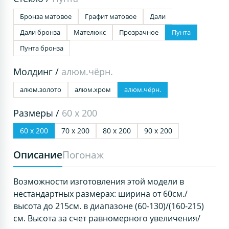
Бронза матовое
Графит матовое
Дали
Дали бронза
Мателюкс
Прозрачное
Пунта
Пунта бронза
Молдинг /
алюм.чёрн.
алюм.золото
алюм.хром
алюм.чёрн.
Размеры /
60 х 200
60 х 200
70 х 200
80 х 200
90 х 200
Описание
Погонаж
Возможности изготовления этой модели в
нестандартных размерах: ширина от 60см./
высота до 215см. в диапазоне (60-130)/(160-215)
см. Высота за счет равномерного увеличения/