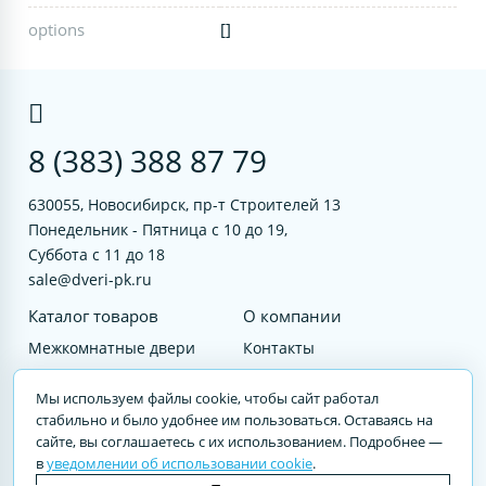
options
[]
8 (383) 388 87 79
630055, Новосибирск, пр-т Строителей 13
Понедельник - Пятница с 10 до 19,
Суббота с 11 до 18
sale@dveri-pk.ru
Каталог товаров
О компании
Межкомнатные двери
Контакты
Фурнитура
Документы
Мы используем файлы cookie, чтобы сайт работал
Входные двери
стабильно и было удобнее им пользоваться. Оставаясь на
сайте, вы соглашаетесь с их использованием. Подробнее —
Услуги
в
уведомлении об использовании cookie
.
© 2023 DVERI-PK.RU Авторские права защищены. Полное или частичное