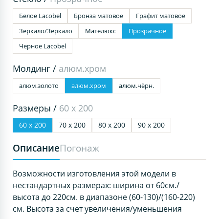
Белое Lacobel
Бронза матовое
Графит матовое
Зеркало/Зеркало
Мателюкс
Прозрачное
Черное Lacobel
Молдинг /
алюм.хром
алюм.золото
алюм.хром
алюм.чёрн.
Размеры /
60 х 200
60 х 200
70 х 200
80 х 200
90 х 200
Описание
Погонаж
Возможности изготовления этой модели в
нестандартных размерах: ширина от 60см./
высота до 220см. в диапазоне (60-130)/(160-220)
см. Высота за счет увеличения/уменьшения