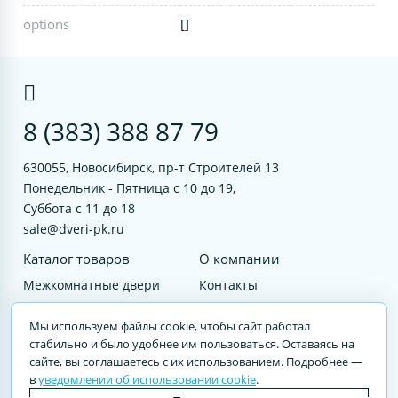
options
[]
8 (383) 388 87 79
630055, Новосибирск, пр-т Строителей 13
Понедельник - Пятница с 10 до 19,
Суббота с 11 до 18
sale@dveri-pk.ru
Каталог товаров
О компании
Межкомнатные двери
Контакты
Фурнитура
Документы
Мы используем файлы cookie, чтобы сайт работал
Входные двери
стабильно и было удобнее им пользоваться. Оставаясь на
сайте, вы соглашаетесь с их использованием. Подробнее —
Услуги
в
уведомлении об использовании cookie
.
© 2023 DVERI-PK.RU Авторские права защищены. Полное или частичное