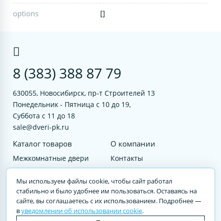
options
[]
8 (383) 388 87 79
630055, Новосибирск, пр-т Строителей 13
Понедельник - Пятница с 10 до 19,
Суббота с 11 до 18
sale@dveri-pk.ru
Каталог товаров
О компании
Межкомнатные двери
Контакты
Фурнитура
Документы
Мы используем файлы cookie, чтобы сайт работал
Входные двери
стабильно и было удобнее им пользоваться. Оставаясь на
сайте, вы соглашаетесь с их использованием. Подробнее —
Услуги
в
уведомлении об использовании cookie
.
© 2023 DVERI-PK.RU Авторские права защищены. Полное или частичное