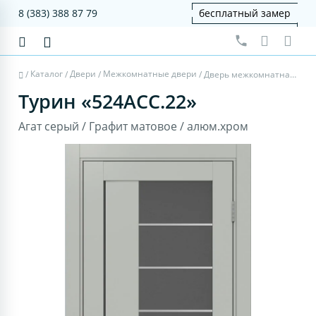
8 (383) 388 87 79
бесплатный замер
Каталог
Двери
Межкомнатные двери
/
/
/
/
Дверь межкомнатная Турин 524АСС.22 - агат серый, графит матовое, алюм.хром
Турин «524АСС.22»
Агат серый / Графит матовое / алюм.хром