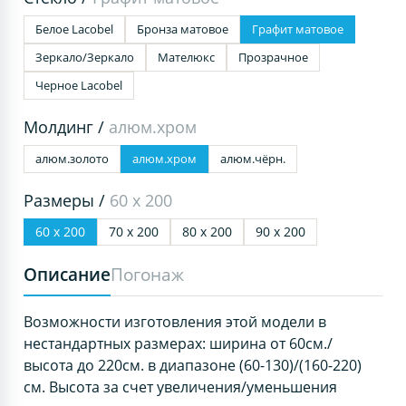
Белое Lacobel
Бронза матовое
Графит матовое
Зеркало/Зеркало
Мателюкс
Прозрачное
Черное Lacobel
Молдинг /
алюм.хром
алюм.золото
алюм.хром
алюм.чёрн.
Размеры /
60 х 200
60 х 200
70 х 200
80 х 200
90 х 200
Описание
Погонаж
Возможности изготовления этой модели в
нестандартных размерах: ширина от 60см./
высота до 220см. в диапазоне (60-130)/(160-220)
см. Высота за счет увеличения/уменьшения