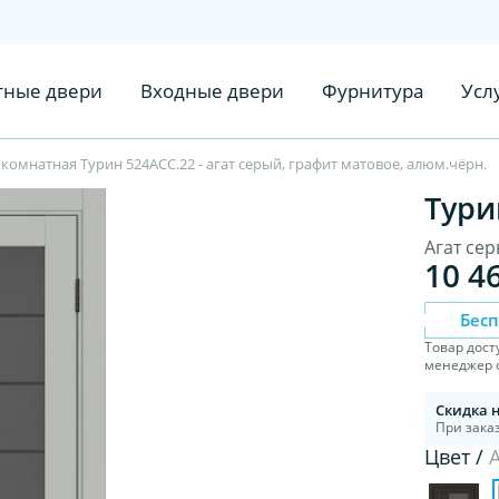
ные двери
Входные двери
Фурнитура
Усл
омнатная Турин 524АСС.22 - агат серый, графит матовое, алюм.чёрн.
Тури
Агат сер
10 4
Бес
Товар дост
менеджер с
Скидка 
При заказ
Цвет /