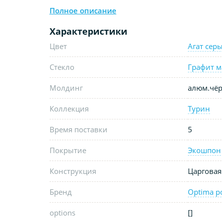
Полное описание
Характеристики
Цвет
Агат сер
Стекло
Графит м
Молдинг
алюм.чёр
Коллекция
Турин
Время поставки
5
Покрытие
Экошпон
Конструкция
Царговая
Бренд
Optima p
options
[]