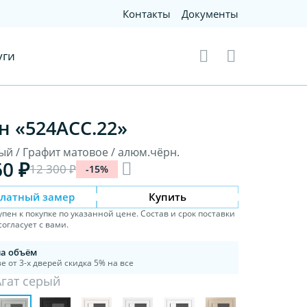
Контакты
Документы
уги
н «524АСС.22»
ый / Графит матовое / алюм.чёрн.
60 ₽
12 300 ₽
-15%
платный замер
Купить
упен к покупке по указанной цене. Состав и срок поставки
огласует с вами.
на объём
е от 3-х дверей скидка 5% на все
Агат серый