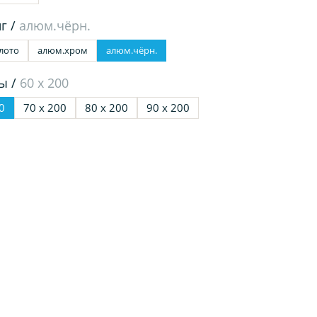
г /
алюм.чёрн.
лото
алюм.хром
алюм.чёрн.
ы /
60 х 200
0
70 х 200
80 х 200
90 х 200