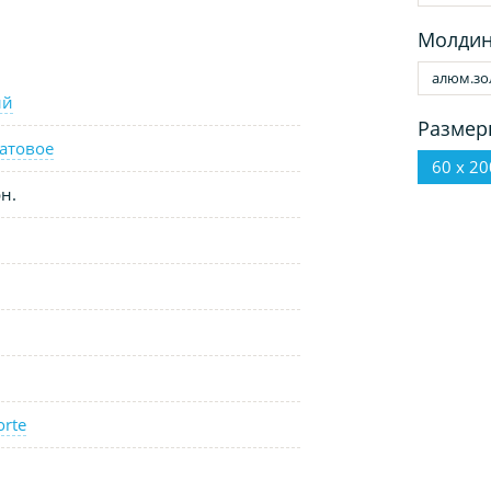
Молдин
алюм.зо
ый
Размер
атовое
60 х 20
н.
orte