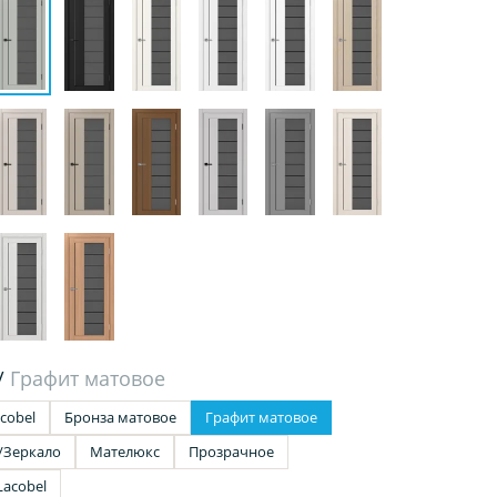
/
Графит матовое
cobel
Бронза матовое
Графит матовое
/Зеркало
Мателюкс
Прозрачное
Lacobel