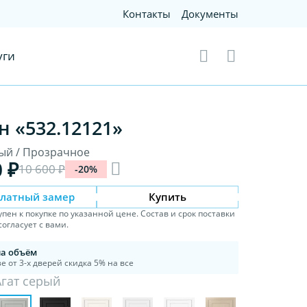
Контакты
Документы
уги
н «532.12121»
рый / Прозрачное
0 ₽
10 600 ₽
-20%
платный замер
Купить
упен к покупке по указанной цене. Состав и срок поставки
огласует с вами.
на объём
е от 3-х дверей скидка 5% на все
Агат серый