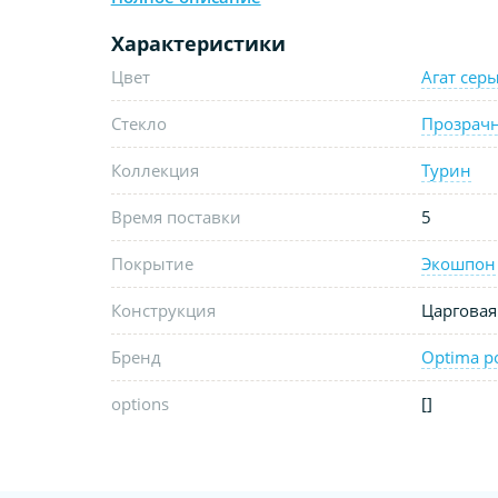
Характеристики
Цвет
Агат сер
Стекло
Прозрач
Коллекция
Турин
Время поставки
5
Покрытие
Экошпон
Конструкция
Царговая
Бренд
Optima p
options
[]