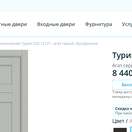
ные двери
Входные двери
Фурнитура
Усл
омнатная Турин 532.12121 - агат серый, прозрачное
Тури
Агат се
8 44
Бес
Товар дост
менеджер с
Скидка 
При заказ
Цвет /