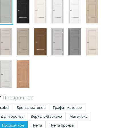
/
Прозрачное
cobel
Бронза матовое
Графит матовое
Дали бронза
Зеркало/Зеркало
Мателюкс
Прозрачное
Пунта
Пунта бронза