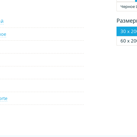
Черное 
Размер
ый
30 х 20
ное
60 х 20
orte