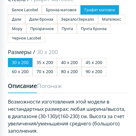
Белое Lacobel
Бронза матовое
Графит матовое
Дали
Дали бронза
Зеркало/Зеркало
Мателюкс
Мору
Прозрачное
Пунта
Пунта бронза
Черное Lacobel
Размеры /
30 х 200
30 х 200
35 х 200
40 х 200
45 х 200
60 х 200
70 х 200
80 х 200
90 х 200
Описание
Погонаж
Возможности изготовления этой модели в
нестандартных размерах: любая ширина/высота,
в диапазоне (30-130)/(160-230) см. Высота за счет
увеличения/уменьшения среднего (большого)
заполнения.