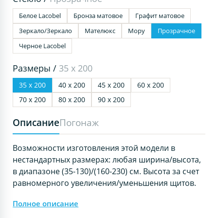
Белое Lacobel
Бронза матовое
Графит матовое
Зеркало/Зеркало
Мателюкс
Мору
Прозрачное
Черное Lacobel
Размеры /
35 х 200
35 х 200
40 х 200
45 х 200
60 х 200
70 х 200
80 х 200
90 х 200
Описание
Погонаж
Возможности изготовления этой модели в
нестандартных размерах: любая ширина/высота,
в диапазоне (35-130)/(160-230) см. Высота за счет
равномерного увеличения/уменьшения щитов.
Полное описание