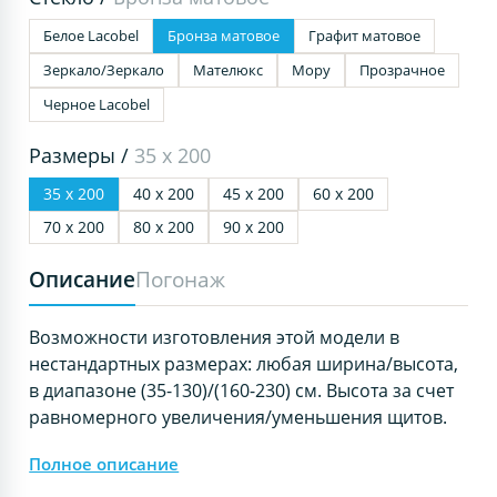
Белое Lacobel
Бронза матовое
Графит матовое
Зеркало/Зеркало
Мателюкс
Мору
Прозрачное
Черное Lacobel
Размеры /
35 х 200
35 х 200
40 х 200
45 х 200
60 х 200
70 х 200
80 х 200
90 х 200
Описание
Погонаж
Возможности изготовления этой модели в
нестандартных размерах: любая ширина/высота,
в диапазоне (35-130)/(160-230) см. Высота за счет
равномерного увеличения/уменьшения щитов.
Полное описание