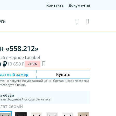
Контакты
Документы
уги
н «558.212»
ый / Черное Lacobel
0 ₽
10 650 ₽
-15%
платный замер
Купить
упен к покупке по указанной цене. Состав и срок поставки
огласует с вами.
на объём
е от 3-х дверей скидка 5% на все
Агат серый