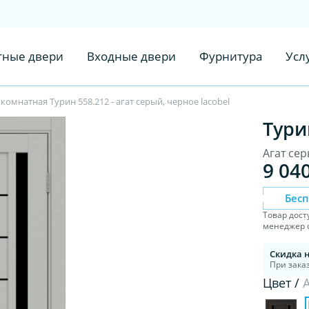
ные двери
Входные двери
Фурнитура
Усл
омнатная Турин 558.212 - агат серый, черное lacobel
Тури
Агат сер
9 04
Бес
Товар дост
менеджер с
Скидка 
При заказ
Цвет /