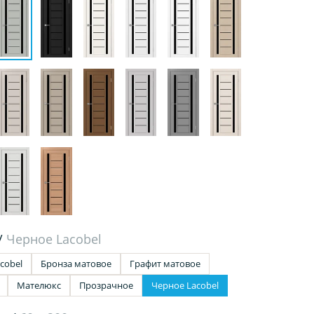
/
Черное Lacobel
cobel
Бронза матовое
Графит матовое
Мателюкс
Прозрачное
Черное Lacobel