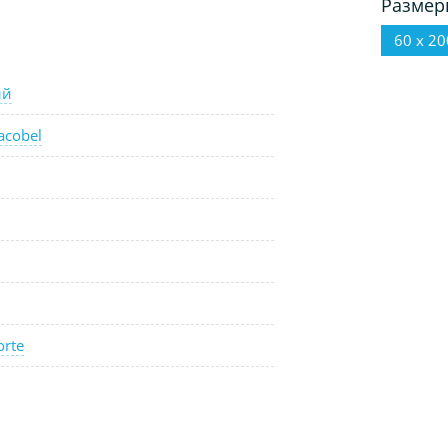
Размер
60 х 20
ый
acobel
orte