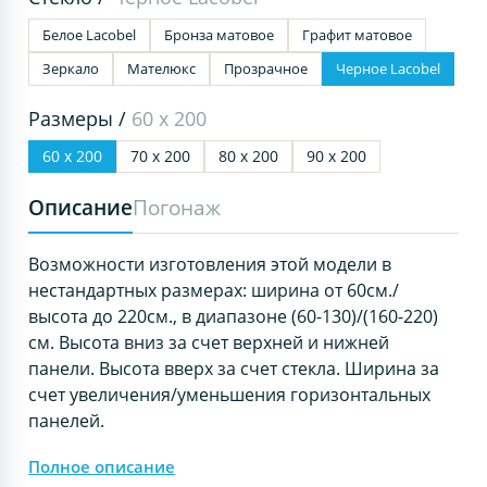
Белое Lacobel
Бронза матовое
Графит матовое
Зеркало
Мателюкс
Прозрачное
Черное Lacobel
Размеры /
60 х 200
60 х 200
70 х 200
80 х 200
90 х 200
Описание
Погонаж
Возможности изготовления этой модели в
нестандартных размерах: ширина от 60см./
высота до 220см., в диапазоне (60-130)/(160-220)
см. Высота вниз за счет верхней и нижней
панели. Высота вверх за счет стекла. Ширина за
счет увеличения/уменьшения горизонтальных
панелей.
Полное описание