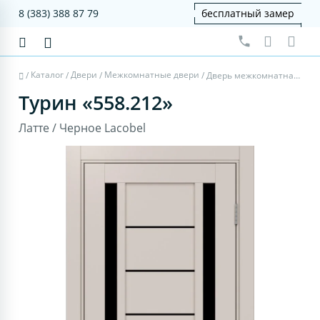
8 (383) 388 87 79
бесплатный замер
Каталог
Двери
Межкомнатные двери
/
/
/
/
Дверь межкомнатная Турин 558.212 - латте, черное lacobel
Турин «558.212»
Латте / Черное Lacobel