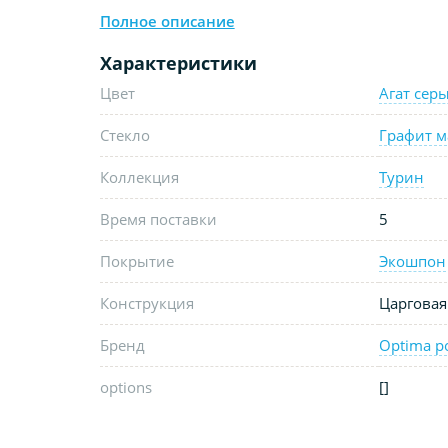
Полное описание
Характеристики
Цвет
Агат сер
Стекло
Графит м
Коллекция
Турин
Время поставки
5
Покрытие
Экошпон
Конструкция
Царговая
Бренд
Optima p
options
[]