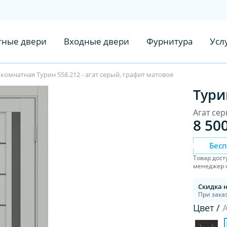
ные двери
Входные двери
Фурнитура
Усл
омнатная Турин 558.212 - агат серый, графит матовое
Тури
Агат сер
8 50
Бес
Товар дост
менеджер с
Скидка 
При заказ
Цвет /