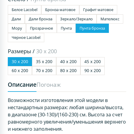
Белое Lacobel
Бронза матовое
Графит матовое
Дали
Дали бронза
Зеркало/Зеркало
Мателюкс
Мору
Прозрачное
Пунта
Пунта бронза
Черное Lacobel
Размеры /
30 х 200
30 х 200
35 х 200
40 х 200
45 х 200
60 х 200
70 х 200
80 х 200
90 х 200
Описание
Погонаж
Возможности изготовления этой модели в
нестандартных размерах: любая ширина/высота,
в диапазоне (30-130)/(160-230) см. Высота за счет
равномерного увеличения/уменьшения верхнего
и нижнего заполнения.