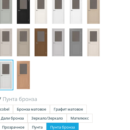
/
Пунта бронза
cobel
Бронза матовое
Графит матовое
Дали бронза
Зеркало/Зеркало
Мателюкс
Прозрачное
Пунта
Пунта бронза