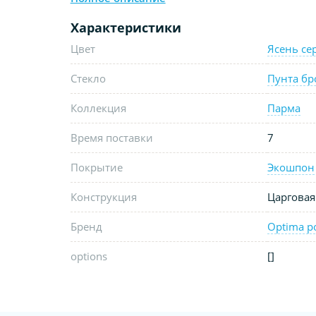
Характеристики
Цвет
Ясень се
Стекло
Пунта бр
Коллекция
Парма
Время поставки
7
Покрытие
Экошпон
Конструкция
Царговая
Бренд
Optima p
options
[]