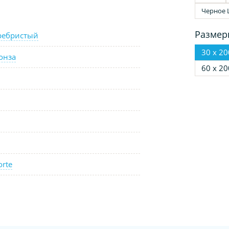
Черное 
Размер
ребристый
30 х 20
онза
60 х 20
orte