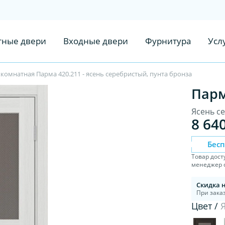
ные двери
Входные двери
Фурнитура
Усл
омнатная Парма 420.211 - ясень серебристый, пунта бронза
Парм
Ясень с
8 64
Бес
Товар дост
менеджер с
Скидка 
При заказ
Цвет /