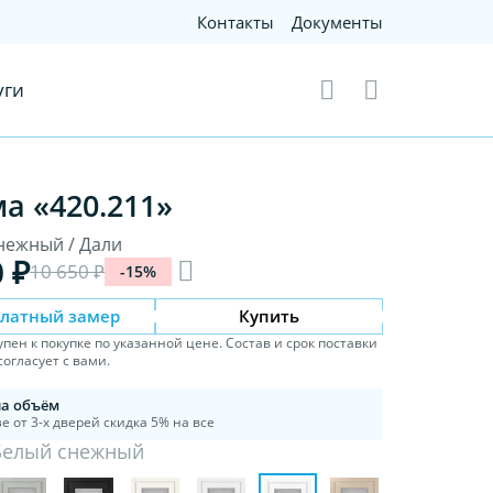
Контакты
Документы
уги
а «420.211»
нежный / Дали
0 ₽
10 650 ₽
-15%
платный замер
Купить
упен к покупке по указанной цене. Состав и срок поставки
огласует с вами.
на объём
е от 3-х дверей скидка 5% на все
Белый снежный