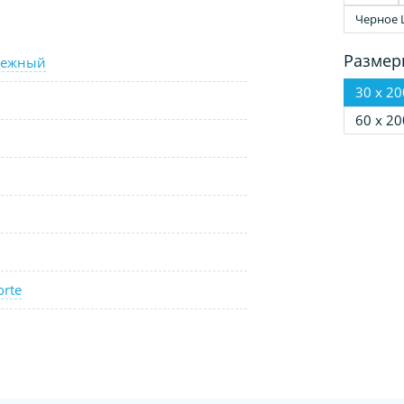
Черное 
Размер
нежный
30 х 20
60 х 20
orte