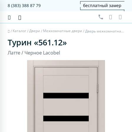
8 (383) 388 87 79
бесплатный замер
Каталог
Двери
Межкомнатные двери
/
/
/
/
Дверь межкомнатная Турин 561.12 - латте, черное lacobel
Турин «561.12»
Латте / Черное Lacobel