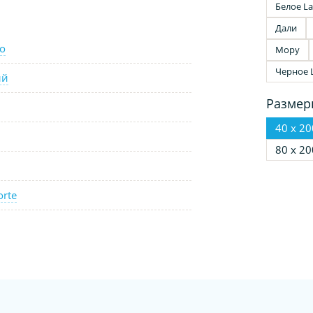
Белое La
Дали
o
Мору
Черное 
ый
Размер
40 х 20
80 х 20
orte