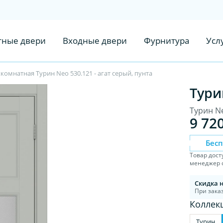
ные двери
Входные двери
Фурнитура
Усл
омнатная Турин Neo 530.121 - агат серый, пунта
Тури
Турин Ne
9 72
Бес
Товар дост
менеджер с
Скидка 
При заказ
Коллек
Турин