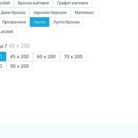
cobel
Бронза матовое
Графит матовое
Дали бронза
Зеркало/Зеркало
Мателюкс
Прозрачное
Пунта
Пунта бронза
Lacobel
ы /
40 х 200
0
45 х 200
60 х 200
70 х 200
0
90 х 200