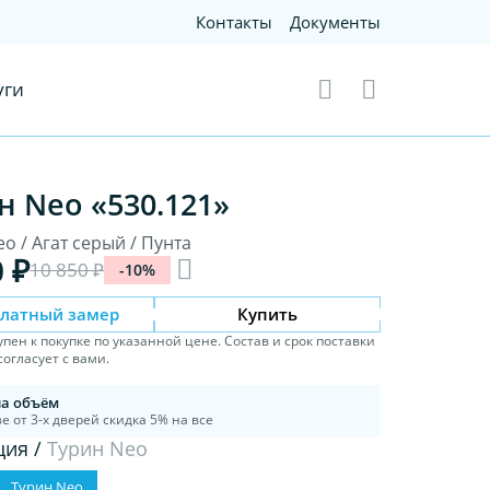
Контакты
Документы
уги
н Neo «530.121»
o / Агат серый / Пунта
0 ₽
10 850 ₽
-10%
платный замер
Купить
упен к покупке по указанной цене. Состав и срок поставки
огласует с вами.
на объём
е от 3-х дверей скидка 5% на все
ция /
Турин Neo
Турин Neo