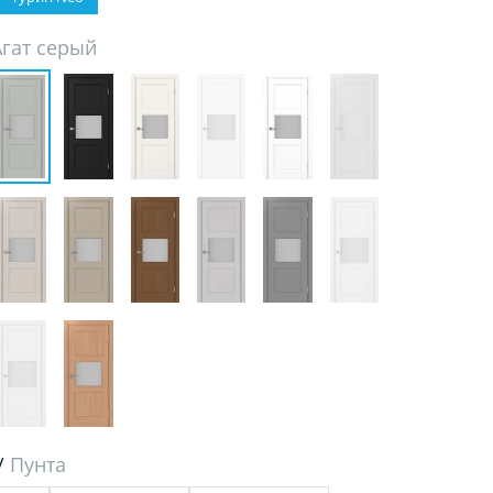
Агат серый
/
Пунта