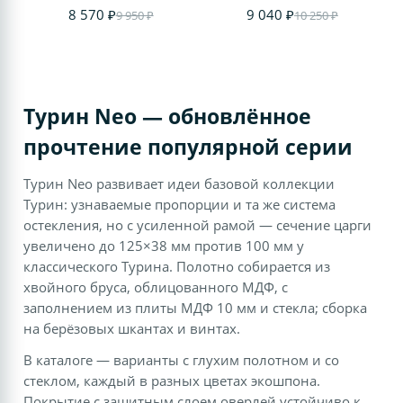
8 570 ₽
9 040 ₽
9 950 ₽
10 250 ₽
Турин Neo — обновлённое
прочтение популярной серии
Турин Neo развивает идеи базовой коллекции
Турин: узнаваемые пропорции и та же система
остекления, но с усиленной рамой — сечение царги
увеличено до 125×38 мм против 100 мм у
классического Турина. Полотно собирается из
хвойного бруса, облицованного МДФ, с
заполнением из плиты МДФ 10 мм и стекла; сборка
на берёзовых шкантах и винтах.
В каталоге — варианты с глухим полотном и со
стеклом, каждый в разных цветах экошпона.
Покрытие с защитным слоем оверлей устойчиво к