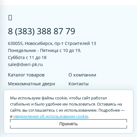
8 (383) 388 87 79
630055, Новосибирск, пр-т Строителей 13
Понедельник - Пятница с 10 до 19,
Суббота с 11 до 18
sale@dveri-pk.ru
Каталог товаров
О компании
Межкомнатные двери
Контакты
Фурнитура
Документы
Мы используем файлы cookie, чтобы сайт работал
Входные двери
стабильно и было удобнее им пользоваться. Оставаясь на
сайте, вы соглашаетесь с их использованием. Подробнее —
Услуги
в
уведомлении об использовании cookie
.
© 2023 DVERI-PK.RU Авторские права защищены. Полное или частичное
Принять
воспроизведение материалов cайта без письменного разрешения —
запрещено.