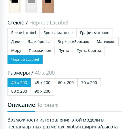
Стекло /
Черное Lacobel
Белое Lacobel
Бронза матовое
Графит матовое
Дали
Дали бронза
Зеркало/Зеркало
Мателюкс
Мору
Прозрачное
Пунта
Пунта бронза
Черное Lacobel
Размеры /
40 х 200
40 х 200
45 х 200
60 х 200
70 х 200
80 х 200
90 х 200
Описание
Погонаж
Возможности изготовления этой модели в
нестандартных размерах: любая ширина/высота