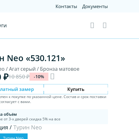
Контакты
Документы
уги
н Neo «530.121»
o / Агат серый / Бронза матовое
0 ₽
10 850 ₽
-10%
платный замер
Купить
упен к покупке по указанной цене. Состав и срок поставки
огласует с вами.
на объём
е от 3-х дверей скидка 5% на все
ция /
Турин Neo
Турин Neo