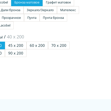
cobel
Бронза матовое
Графит матовое
Дали бронза
Зеркало/Зеркало
Мателюкс
Прозрачное
Пунта
Пунта бронза
Lacobel
ы /
40 х 200
0
45 х 200
60 х 200
70 х 200
0
90 х 200