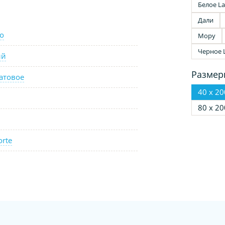
Белое La
Дали
o
Мору
Черное 
ый
Размер
атовое
40 х 20
80 х 20
orte