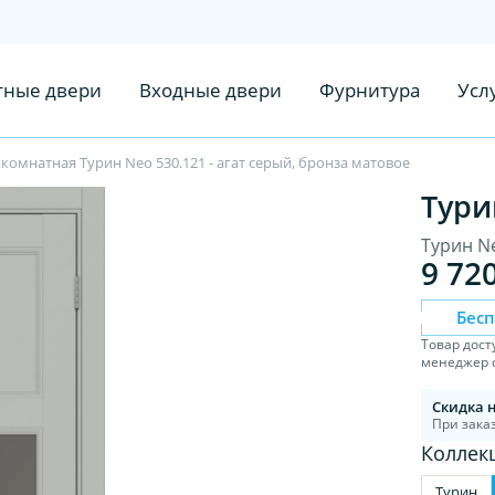
ные двери
Входные двери
Фурнитура
Усл
омнатная Турин Neo 530.121 - агат серый, бронза матовое
Тури
Турин Ne
9 72
Бес
Товар дост
менеджер с
Скидка 
При заказ
Коллек
Турин