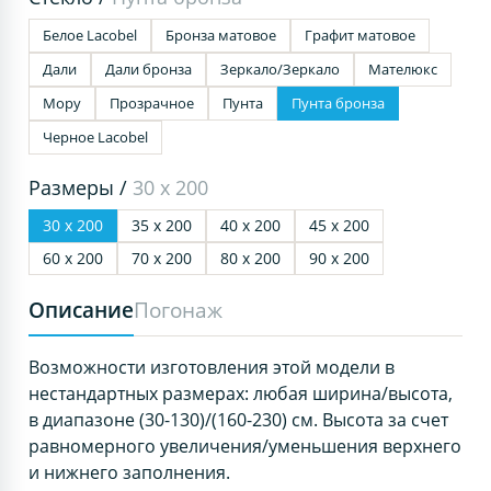
Белое Lacobel
Бронза матовое
Графит матовое
Дали
Дали бронза
Зеркало/Зеркало
Мателюкс
Мору
Прозрачное
Пунта
Пунта бронза
Черное Lacobel
Размеры /
30 х 200
30 х 200
35 х 200
40 х 200
45 х 200
60 х 200
70 х 200
80 х 200
90 х 200
Описание
Погонаж
Возможности изготовления этой модели в
нестандартных размерах: любая ширина/высота,
в диапазоне (30-130)/(160-230) см. Высота за счет
равномерного увеличения/уменьшения верхнего
и нижнего заполнения.