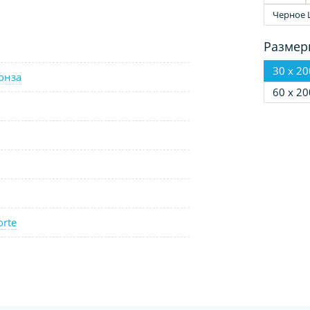
Черное 
Размер
30 х 20
онза
60 х 20
orte