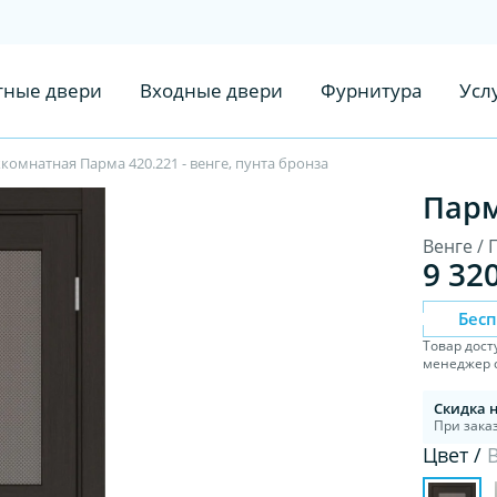
ные двери
Входные двери
Фурнитура
Усл
омнатная Парма 420.221 - венге, пунта бронза
Парм
Венге / 
9 32
Бес
Товар дост
менеджер с
Скидка 
При заказ
Цвет /