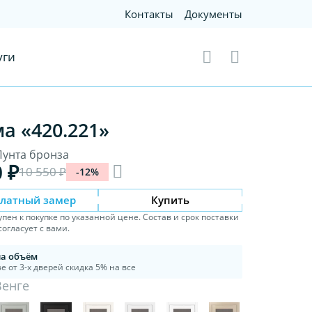
Контакты
Документы
уги
а «420.221»
Пунта бронза
0 ₽
10 550 ₽
-12%
платный замер
Купить
упен к покупке по указанной цене. Состав и срок поставки
огласует с вами.
на объём
е от 3-х дверей скидка 5% на все
Венге