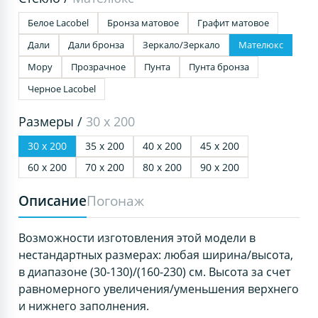
Белое Lacobel
Бронза матовое
Графит матовое
Дали
Дали бронза
Зеркало/Зеркало
Мателюкс
Мору
Прозрачное
Пунта
Пунта бронза
Черное Lacobel
Размеры /
30 х 200
30 х 200
35 х 200
40 х 200
45 х 200
60 х 200
70 х 200
80 х 200
90 х 200
Описание
Погонаж
Возможности изготовления этой модели в
нестандартных размерах: любая ширина/высота,
в диапазоне (30-130)/(160-230) см. Высота за счет
равномерного увеличения/уменьшения верхнего
и нижнего заполнения.