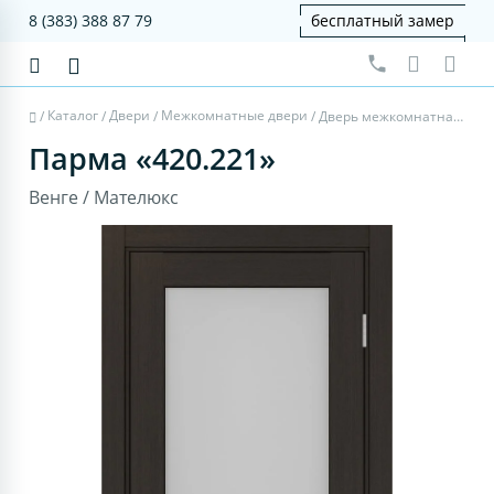
8 (383) 388 87 79
бесплатный замер
Каталог
Двери
Межкомнатные двери
/
/
/
/
Дверь межкомнатная Парма 420.221 - венге, мателюкс
Парма «420.221»
Венге / Мателюкс