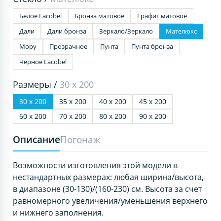
Белое Lacobel
Бронза матовое
Графит матовое
Дали
Дали бронза
Зеркало/Зеркало
Мателюкс
Мору
Прозрачное
Пунта
Пунта бронза
Черное Lacobel
Размеры /
30 х 200
30 х 200
35 х 200
40 х 200
45 х 200
60 х 200
70 х 200
80 х 200
90 х 200
Описание
Погонаж
Возможности изготовления этой модели в
нестандартных размерах: любая ширина/высота,
в диапазоне (30-130)/(160-230) см. Высота за счет
равномерного увеличения/уменьшения верхнего
и нижнего заполнения.