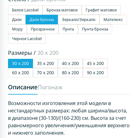
Белое Lacobel
Бронза матовое
Графит матовое
Дали
Дали бронза
Зеркало/Зеркало
Мателюкс
Мору
Прозрачное
Пунта
Пунта бронза
Черное Lacobel
Размеры /
30 х 200
30 х 200
35 х 200
40 х 200
45 х 200
60 х 200
70 х 200
80 х 200
90 х 200
Описание
Погонаж
Возможности изготовления этой модели в
нестандартных размерах: любая ширина/высота,
в диапазоне (30-130)/(160-230) см. Высота за счет
равномерного увеличения/уменьшения верхнего
и нижнего заполнения.