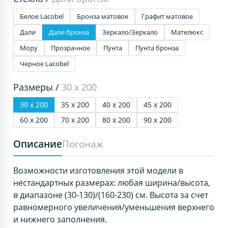
Белое Lacobel
Бронза матовое
Графит матовое
Дали
Дали бронза
Зеркало/Зеркало
Мателюкс
Мору
Прозрачное
Пунта
Пунта бронза
Черное Lacobel
Размеры /
30 х 200
30 х 200
35 х 200
40 х 200
45 х 200
60 х 200
70 х 200
80 х 200
90 х 200
Описание
Погонаж
Возможности изготовления этой модели в
нестандартных размерах: любая ширина/высота,
в диапазоне (30-130)/(160-230) см. Высота за счет
равномерного увеличения/уменьшения верхнего
и нижнего заполнения.