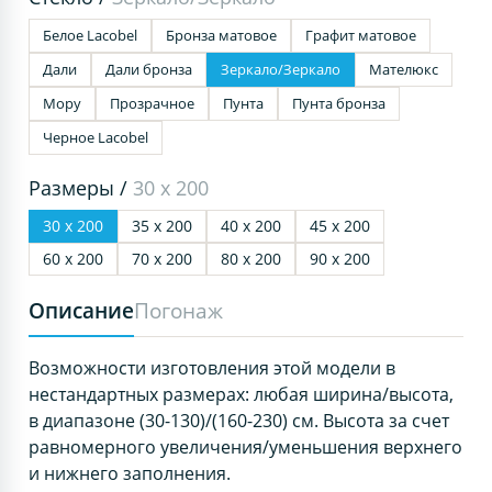
Белое Lacobel
Бронза матовое
Графит матовое
Дали
Дали бронза
Зеркало/Зеркало
Мателюкс
Мору
Прозрачное
Пунта
Пунта бронза
Черное Lacobel
Размеры /
30 х 200
30 х 200
35 х 200
40 х 200
45 х 200
60 х 200
70 х 200
80 х 200
90 х 200
Описание
Погонаж
Возможности изготовления этой модели в
нестандартных размерах: любая ширина/высота,
в диапазоне (30-130)/(160-230) см. Высота за счет
равномерного увеличения/уменьшения верхнего
и нижнего заполнения.