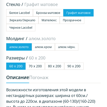
Стекло /
Графит матовое
Белое Lacobel
Бронза матовое
Графит матовое
Зеркало/Зеркало
Мателюкс
Прозрачное
Черное Lacobel
Молдинг /
алюм.золото
алюм.золото
алюм.хром
алюм.чёрн.
Размеры /
60 х 200
60 х 200
70 х 200
80 х 200
90 х 200
Описание
Погонаж
Возможности изготовления этой модели в
нестандартных размерах: ширина от 60см./
высота до 220см. в диапазоне (60-130)/(160-220)
см. Высота за счет увеличения/уменьшения