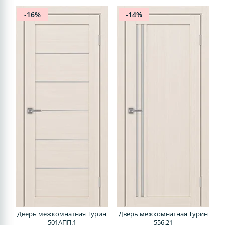
-16%
-14%
Дверь межкомнатная Турин
Дверь межкомнатная Турин
501AПП.1
556.21